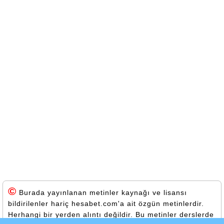
©
Burada yayınlanan metinler kaynağı ve lisansı
bildirilenler hariç hesabet.com'a ait özgün metinlerdir.
Herhangi bir yerden alıntı değildir. Bu metinler derslerde